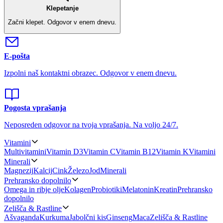
Klepetanje
Začni klepet.
Odgovor v enem dnevu.
E-pošta
Izpolni naš kontaktni obrazec.
Odgovor v enem dnevu.
Pogosta vprašanja
Neposreden odgovor na tvoja vprašanja.
Na voljo 24/7.
Vitamini
Multivitamini
Vitamin D3
Vitamin C
Vitamin B12
Vitamin K
Vitamini
Minerali
Magnezij
Kalcij
Cink
Železo
Jod
Minerali
Prehransko dopolnilo
Omega in ribje olje
Kolagen
Probiotiki
Melatonin
Kreatin
Prehransko
dopolnilo
Zelišča & Rastline
Ašvaganda
Kurkuma
Jabolčni kis
Ginseng
Maca
Zelišča & Rastline