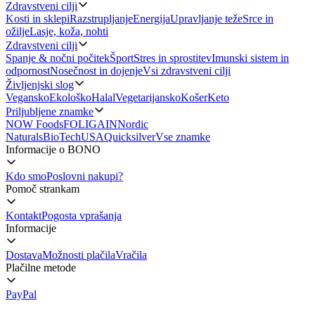
Zdravstveni cilji
Kosti in sklepi
Razstrupljanje
Energija
Upravljanje teže
Srce in
ožilje
Lasje, koža, nohti
Zdravstveni cilji
Spanje & nočni počitek
Šport
Stres in sprostitev
Imunski sistem in
odpornost
Nosečnost in dojenje
Vsi zdravstveni cilji
Življenjski slog
Vegansko
Ekološko
Halal
Vegetarijansko
Košer
Keto
Priljubljene znamke
NOW Foods
FOLIGAIN
Nordic
Naturals
BioTechUSA
Quicksilver
Vse znamke
Informacije o BONO
Kdo smo
Poslovni nakupi?
Pomoč strankam
Kontakt
Pogosta vprašanja
Informacije
Dostava
Možnosti plačila
Vračila
Plačilne metode
PayPal