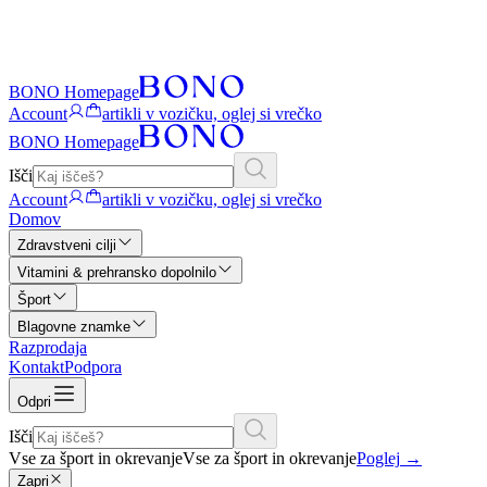
BONO Homepage
Account
artikli v vozičku, oglej si vrečko
BONO Homepage
Išči
Account
artikli v vozičku, oglej si vrečko
Domov
Zdravstveni cilji
Vitamini & prehransko dopolnilo
Šport
Blagovne znamke
Razprodaja
Kontakt
Podpora
Odpri
Išči
Vse za šport in okrevanje
Vse za šport in okrevanje
Poglej
→
Zapri