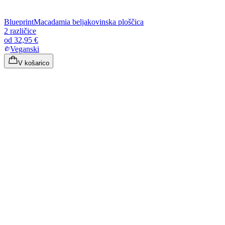
Blueprint
Macadamia beljakovinska ploščica
2 različice
od
32,95 €
Veganski
V košarico