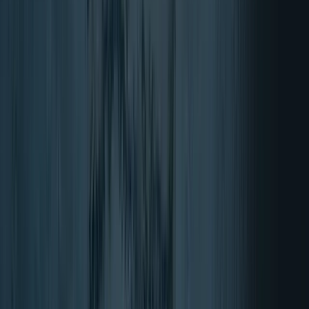
Grenade
Proteinski tablični prigrizki (12 kosov)
17 različice
od
36,95 €
V košarico