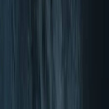
Plačilo kasneje s Klarno