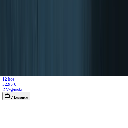
Blueprint
Različne ploščice z beljakovinami makadamije
12 kos
32,95 €
Veganski
V košarico