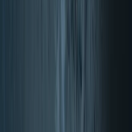
Cilj
Trening moči
Vzdržljivostne športi