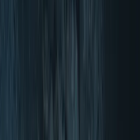
4.70/5 (900+ Ocen)
Dostava v 3-4 delovnih dneh
Brezplačna dostava nad 50 €
Brezplačen izdelek ob vsakem naročilu