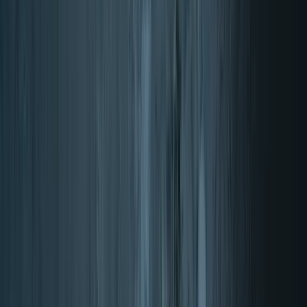
Nazaj na Oblike dopolnil
Domov
Oblike dopolnil
Ploščice
Ploščice
Odkrijte beljakovinske in energijske ploščice za pred vadbo, po njej
in za dneve na poti. Pojasnimo, v čem se razlikujejo, koliko
beljakovin je smiselno iskati na etiketi in kdaj je ploščica boljša
izbira od praška.
Preberi več
→