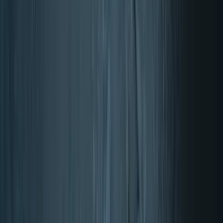
BONO Homepage
Account
artikli v vozičku, oglej si vrečko
BONO Homepage
Išči
Account
artikli v vozičku, oglej si vrečko
Domov
Zdravstveni cilji
Vitamini & prehransko dopolnilo
Šport
Blagovne znamke
Razprodaja
Kontakt
Podpora
Odpri
Išči
Vse za šport in okrevanje
Vse za šport in okrevanje
Poglej
→
Zapri