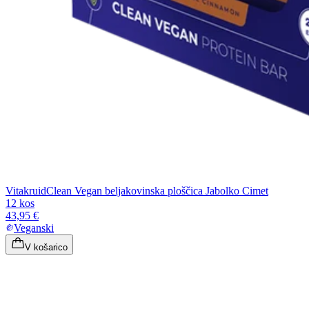
Vitakruid
Clean Vegan beljakovinska ploščica Jabolko Cimet
12 kos
43,95 €
Veganski
V košarico