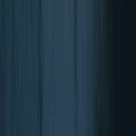
Barebells
Barebells proteinske ploščice (12 kosov)
10 različice
od
50,95 €
V košarico