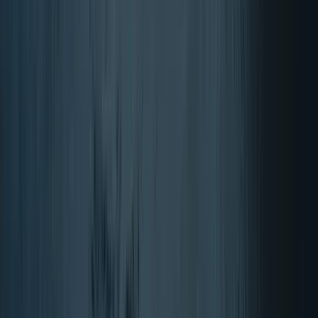
Palice
8 rezultati
Filtri
Razvrsti po: Priljubljenost
Priljubljenost
Najbolj nedavno
Cena: nizka - visoka
Cena: visoka - nizka