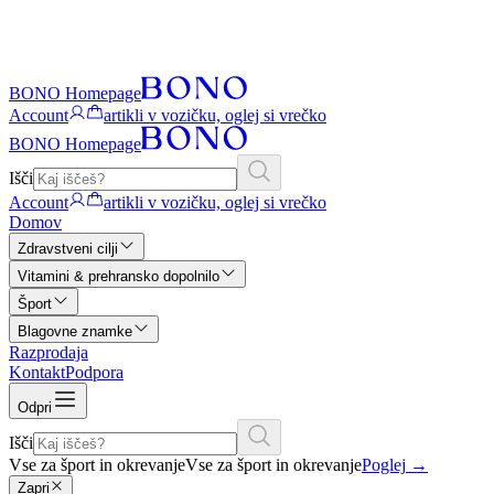
BONO Homepage
Account
artikli v vozičku, oglej si vrečko
BONO Homepage
Išči
Account
artikli v vozičku, oglej si vrečko
Domov
Zdravstveni cilji
Vitamini & prehransko dopolnilo
Šport
Blagovne znamke
Razprodaja
Kontakt
Podpora
Odpri
Išči
Vse za šport in okrevanje
Vse za šport in okrevanje
Poglej
→
Zapri