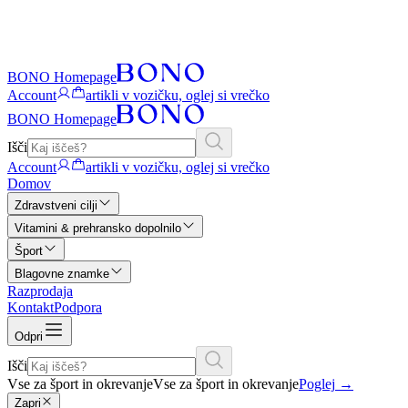
BONO Homepage
Account
artikli v vozičku, oglej si vrečko
BONO Homepage
Išči
Account
artikli v vozičku, oglej si vrečko
Domov
Zdravstveni cilji
Vitamini & prehransko dopolnilo
Šport
Blagovne znamke
Razprodaja
Kontakt
Podpora
Odpri
Išči
Vse za šport in okrevanje
Vse za šport in okrevanje
Poglej
→
Zapri