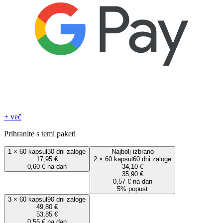
+ več
Prihranite s temi paketi
1
×
60 kapsul
30 dni zaloge
Najbolj izbrano
17,95 €
2
×
60 kapsul
60 dni zaloge
0,60 € na dan
34,10 €
35,90 €
0,57 € na dan
5% popust
3
×
60 kapsul
90 dni zaloge
49,80 €
53,85 €
0,55 € na dan