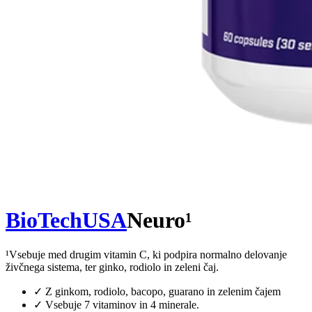
BioTechUSA
Neuro¹
¹Vsebuje med drugim vitamin C, ki podpira normalno delovanje
živčnega sistema, ter ginko, rodiolo in zeleni čaj.
✓
Z ginkom, rodiolo, bacopo, guarano in zelenim čajem
✓
Vsebuje 7 vitaminov in 4 minerale.