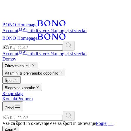
BONO Homepage
Account
artikli v vozičku, oglej si vrečko
BONO Homepage
Išči
Account
artikli v vozičku, oglej si vrečko
Domov
Zdravstveni cilji
Vitamini & prehransko dopolnilo
Šport
Blagovne znamke
Razprodaja
Kontakt
Podpora
Odpri
Išči
Vse za šport in okrevanje
Vse za šport in okrevanje
Poglej
→
Zapri