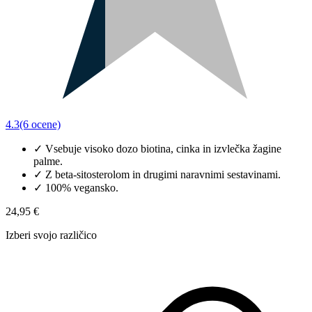
4.3
(6 ocene)
✓
Vsebuje visoko dozo biotina, cinka in izvlečka žagine
palme.
✓
Z beta-sitosterolom in drugimi naravnimi sestavinami.
✓
100% vegansko.
24,95 €
Izberi svojo različico