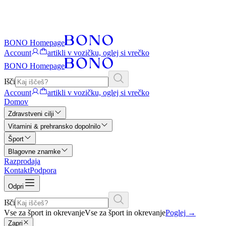
BONO Homepage
Account
artikli v vozičku, oglej si vrečko
BONO Homepage
Išči
Account
artikli v vozičku, oglej si vrečko
Domov
Zdravstveni cilji
Vitamini & prehransko dopolnilo
Šport
Blagovne znamke
Razprodaja
Kontakt
Podpora
Odpri
Išči
Vse za šport in okrevanje
Vse za šport in okrevanje
Poglej
→
Zapri