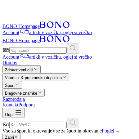
BONO Homepage
Account
artikli v vozičku, oglej si vrečko
BONO Homepage
Išči
Account
artikli v vozičku, oglej si vrečko
Domov
Zdravstveni cilji
Vitamini & prehransko dopolnilo
Šport
Blagovne znamke
Razprodaja
Kontakt
Podpora
Odpri
Išči
Vse za šport in okrevanje
Vse za šport in okrevanje
Poglej
→
Zapri