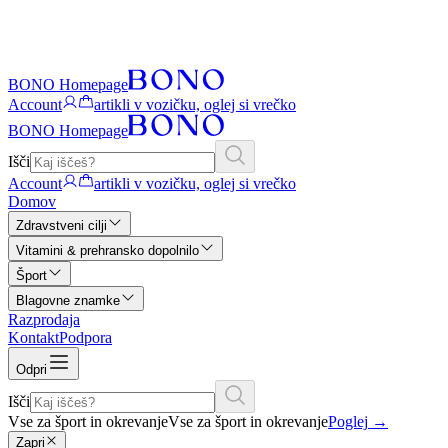
BONO Homepage
Account
artikli v vozičku, oglej si vrečko
BONO Homepage
Išči
Account
artikli v vozičku, oglej si vrečko
Domov
Zdravstveni cilji
Vitamini & prehransko dopolnilo
Šport
Blagovne znamke
Razprodaja
Kontakt
Podpora
Odpri
Išči
Vse za šport in okrevanje
Vse za šport in okrevanje
Poglej
→
Zapri