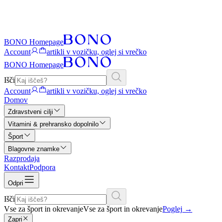
BONO Homepage
Account
artikli v vozičku, oglej si vrečko
BONO Homepage
Išči
Account
artikli v vozičku, oglej si vrečko
Domov
Zdravstveni cilji
Vitamini & prehransko dopolnilo
Šport
Blagovne znamke
Razprodaja
Kontakt
Podpora
Odpri
Išči
Vse za šport in okrevanje
Vse za šport in okrevanje
Poglej
→
Zapri