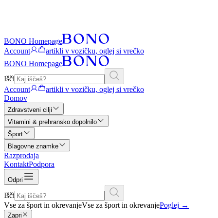
BONO Homepage
Account
artikli v vozičku, oglej si vrečko
BONO Homepage
Išči
Account
artikli v vozičku, oglej si vrečko
Domov
Zdravstveni cilji
Vitamini & prehransko dopolnilo
Šport
Blagovne znamke
Razprodaja
Kontakt
Podpora
Odpri
Išči
Vse za šport in okrevanje
Vse za šport in okrevanje
Poglej
→
Zapri