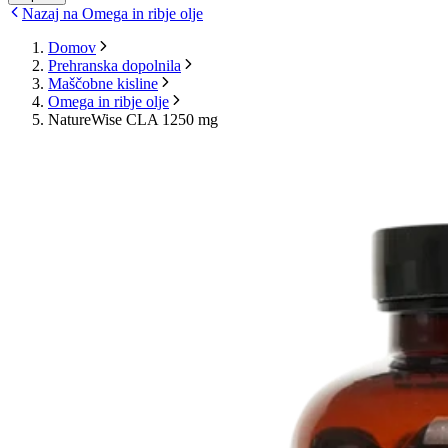
Nazaj na Omega in ribje olje
Domov
Prehranska dopolnila
Maščobne kisline
Omega in ribje olje
NatureWise CLA 1250 mg