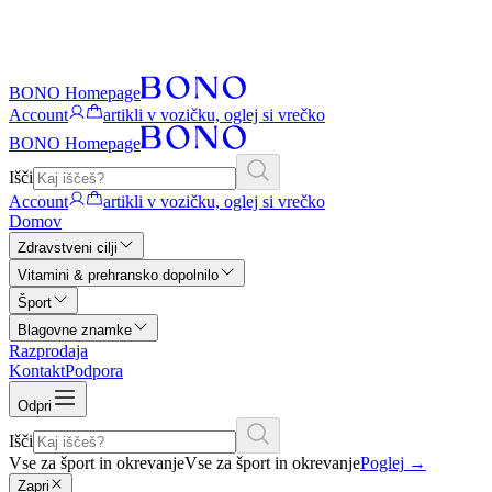
BONO Homepage
Account
artikli v vozičku, oglej si vrečko
BONO Homepage
Išči
Account
artikli v vozičku, oglej si vrečko
Domov
Zdravstveni cilji
Vitamini & prehransko dopolnilo
Šport
Blagovne znamke
Razprodaja
Kontakt
Podpora
Odpri
Išči
Vse za šport in okrevanje
Vse za šport in okrevanje
Poglej
→
Zapri