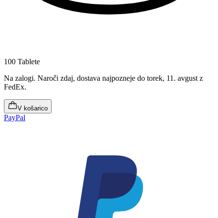
100 Tablete
Na zalogi
.
Naroči zdaj, dostava najpozneje do torek, 11. avgust
z
FedEx.
V košarico
PayPal