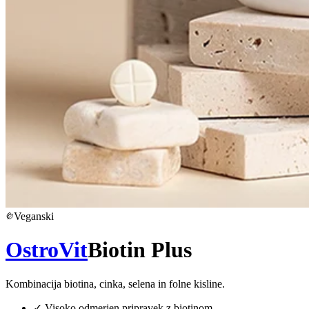
Veganski
OstroVit
Biotin Plus
Kombinacija biotina, cinka, selena in folne kisline.
✓
Visoko odmerjen pripravek z biotinom.