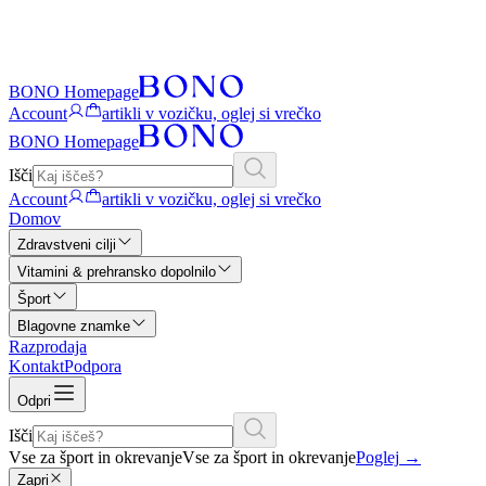
BONO Homepage
Account
artikli v vozičku, oglej si vrečko
BONO Homepage
Išči
Account
artikli v vozičku, oglej si vrečko
Domov
Zdravstveni cilji
Vitamini & prehransko dopolnilo
Šport
Blagovne znamke
Razprodaja
Kontakt
Podpora
Odpri
Išči
Vse za šport in okrevanje
Vse za šport in okrevanje
Poglej
→
Zapri