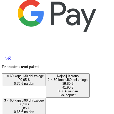
+ več
Prihranite s temi paketi
1
×
60 kapsul
30 dni zaloge
Najbolj izbrano
20,95 €
2
×
60 kapsul
60 dni zaloge
0,70 € na dan
39,80 €
41,90 €
0,66 € na dan
5% popust
3
×
60 kapsul
90 dni zaloge
58,14 €
62,85 €
0,65 € na dan