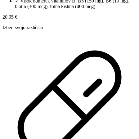
✓
Visok odmerek vitaminov B: B5 (150 mg), B6 (10 mg),
biotin (300 mcg), folna kislina (400 mcg)
20,95 €
Izberi svojo različico