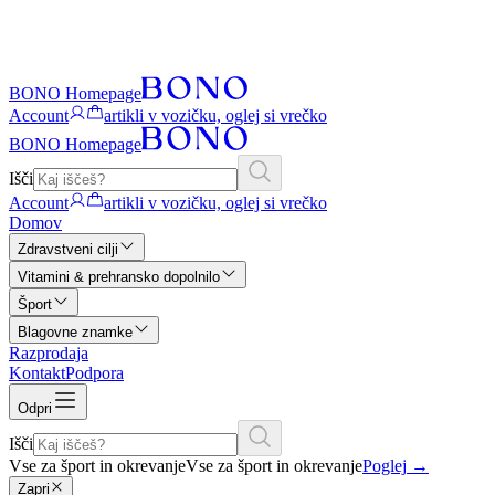
BONO Homepage
Account
artikli v vozičku, oglej si vrečko
BONO Homepage
Išči
Account
artikli v vozičku, oglej si vrečko
Domov
Zdravstveni cilji
Vitamini & prehransko dopolnilo
Šport
Blagovne znamke
Razprodaja
Kontakt
Podpora
Odpri
Išči
Vse za šport in okrevanje
Vse za šport in okrevanje
Poglej
→
Zapri