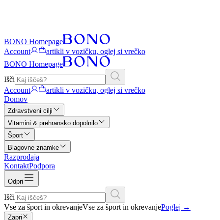
BONO Homepage
Account
artikli v vozičku, oglej si vrečko
BONO Homepage
Išči
Account
artikli v vozičku, oglej si vrečko
Domov
Zdravstveni cilji
Vitamini & prehransko dopolnilo
Šport
Blagovne znamke
Razprodaja
Kontakt
Podpora
Odpri
Išči
Vse za šport in okrevanje
Vse za šport in okrevanje
Poglej
→
Zapri