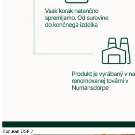
Bonusan USP 2