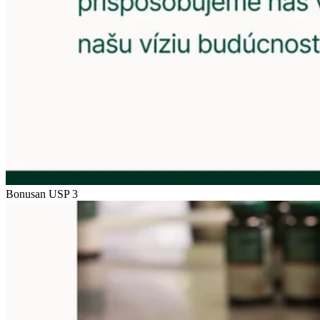
Bonusan USP 3