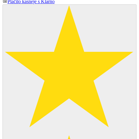
Plačilo kasneje s Klarno