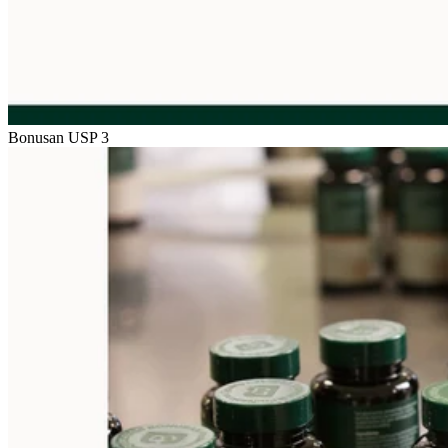
Bonusan USP 3