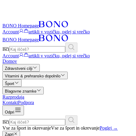
BONO Homepage
Account
artikli v vozičku, oglej si vrečko
BONO Homepage
Išči
Account
artikli v vozičku, oglej si vrečko
Domov
Zdravstveni cilji
Vitamini & prehransko dopolnilo
Šport
Blagovne znamke
Razprodaja
Kontakt
Podpora
Odpri
Išči
Vse za šport in okrevanje
Vse za šport in okrevanje
Poglej
→
Zapri