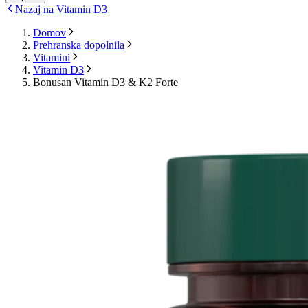
Nazaj na Vitamin D3
Domov
Prehranska dopolnila
Vitamini
Vitamin D3
Bonusan Vitamin D3 & K2 Forte