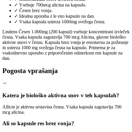
✓
Vsebuje 700mcg alicina na kapsulo.
✓
Česen brez vonja.
✓
Idealna uporaba z le eno kapsulo na dan.
✓
Vsaka kapsula ustreza 1000mg svežega česna.
Lindens Česen 1.000mg (200 kapsul) vsebuje koncentrirani izvleček
česna. Vsaka kapsula zagotavlja 700 mcg Alicina, glavne biološko
aktivne snovi v česnu. Kapsula brez vonja je enostavna za požiranje
in ustreza 1000 mg svežega česna na kapsulo. Primerna je za
vsakodnevno uporabo z priporočenim odmerkom ene kapsule na
dan.
Pogosta vprašanja
Katera je biološko aktivna snov v teh kapsulah?
Allicin je aktivna sestavina česna. Vsaka kapsula zagotavlja 700
mcg alicina.
Ali so kapsule res brez vonja?