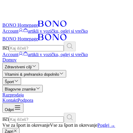
BONO Homepage
Account
artikli v vozičku, oglej si vrečko
BONO Homepage
Išči
Account
artikli v vozičku, oglej si vrečko
Domov
Zdravstveni cilji
Vitamini & prehransko dopolnilo
Šport
Blagovne znamke
Razprodaja
Kontakt
Podpora
Odpri
Išči
Vse za šport in okrevanje
Vse za šport in okrevanje
Poglej
→
Zapri