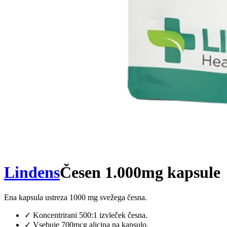
Lindens
Česen 1.000mg kapsule
Ena kapsula ustreza 1000 mg svežega česna.
✓
Koncentrirani 500:1 izvleček česna.
✓
Vsebuje 700mcg alicina na kapsulo.