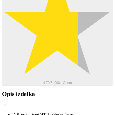
4.70/5 (900+ Ocen)
Opis izdelka
✓
Koncentrirani 500:1 izvleček česna.