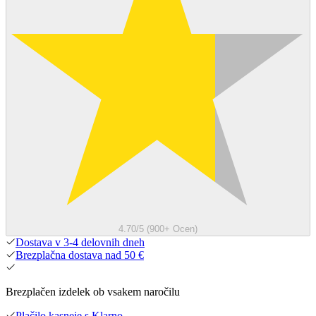
4.70/5 (900+ Ocen)
Dostava v 3-4 delovnih dneh
Brezplačna dostava nad 50 €
Brezplačen izdelek ob vsakem naročilu
Plačilo kasneje s Klarno