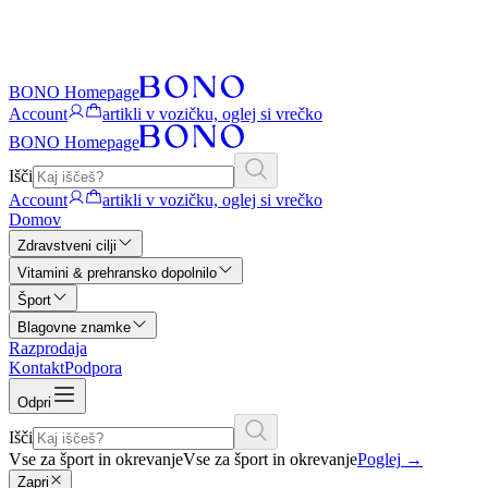
BONO Homepage
Account
artikli v vozičku, oglej si vrečko
BONO Homepage
Išči
Account
artikli v vozičku, oglej si vrečko
Domov
Zdravstveni cilji
Vitamini & prehransko dopolnilo
Šport
Blagovne znamke
Razprodaja
Kontakt
Podpora
Odpri
Išči
Vse za šport in okrevanje
Vse za šport in okrevanje
Poglej
→
Zapri