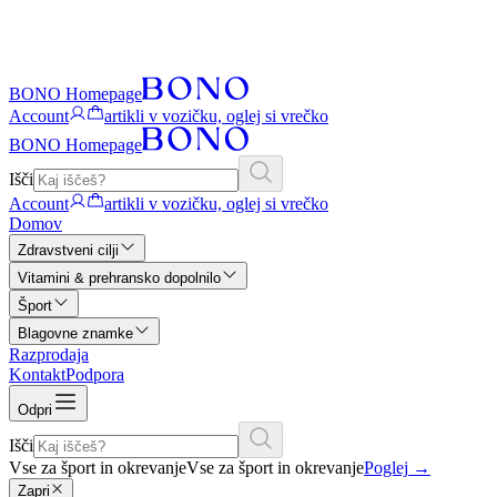
BONO Homepage
Account
artikli v vozičku, oglej si vrečko
BONO Homepage
Išči
Account
artikli v vozičku, oglej si vrečko
Domov
Zdravstveni cilji
Vitamini & prehransko dopolnilo
Šport
Blagovne znamke
Razprodaja
Kontakt
Podpora
Odpri
Išči
Vse za šport in okrevanje
Vse za šport in okrevanje
Poglej
→
Zapri