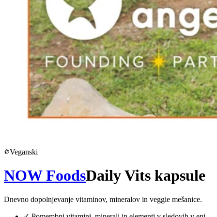
Veganski
NOW Foods
Daily Vits kapsule
Dnevno dopolnjevanje vitaminov, mineralov in veggie mešanice.
✓
Pomembni vitamini, minerali in elementi v sledovih v eni