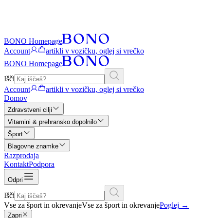
BONO Homepage
Account
artikli v vozičku, oglej si vrečko
BONO Homepage
Išči
Account
artikli v vozičku, oglej si vrečko
Domov
Zdravstveni cilji
Vitamini & prehransko dopolnilo
Šport
Blagovne znamke
Razprodaja
Kontakt
Podpora
Odpri
Išči
Vse za šport in okrevanje
Vse za šport in okrevanje
Poglej
→
Zapri