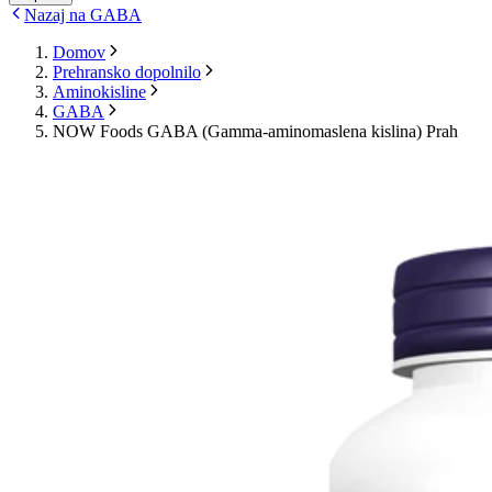
Nazaj na GABA
Domov
Prehransko dopolnilo
Aminokisline
GABA
NOW Foods GABA (Gamma-aminomaslena kislina) Prah