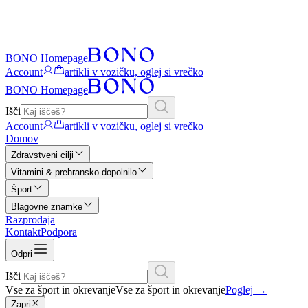
BONO Homepage
Account
artikli v vozičku, oglej si vrečko
BONO Homepage
Išči
Account
artikli v vozičku, oglej si vrečko
Domov
Zdravstveni cilji
Vitamini & prehransko dopolnilo
Šport
Blagovne znamke
Razprodaja
Kontakt
Podpora
Odpri
Išči
Vse za šport in okrevanje
Vse za šport in okrevanje
Poglej
→
Zapri