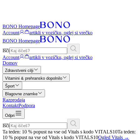
BONO Homepage
Account
artikli v vozičku, oglej si vrečko
BONO Homepage
Išči
Account
artikli v vozičku, oglej si vrečko
Domov
Zdravstveni cilji
Vitamini & prehransko dopolnilo
Šport
Blagovne znamke
Razprodaja
Kontakt
Podpora
Odpri
Išči
Ta teden: 10 % popust na vse od Vitals s kodo VITALS10
Ta teden:
10 % popust na vse od Vitals s kodo VITALS10
Ogled Vitals
→