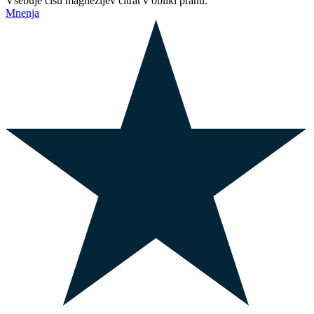
Vsebuje čisti magnezijev citrat v obliki prahu.
Mnenja