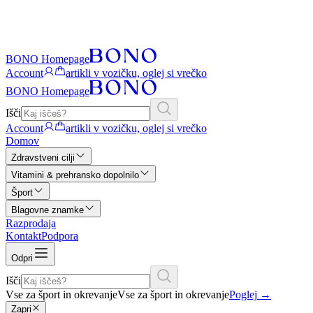
BONO Homepage
Account
artikli v vozičku, oglej si vrečko
BONO Homepage
Išči
Account
artikli v vozičku, oglej si vrečko
Domov
Zdravstveni cilji
Vitamini & prehransko dopolnilo
Šport
Blagovne znamke
Razprodaja
Kontakt
Podpora
Odpri
Išči
Vse za šport in okrevanje
Vse za šport in okrevanje
Poglej
→
Zapri