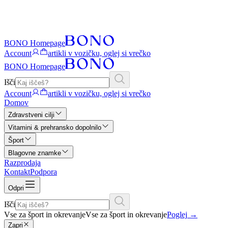
BONO Homepage
Account
artikli v vozičku, oglej si vrečko
BONO Homepage
Išči
Account
artikli v vozičku, oglej si vrečko
Domov
Zdravstveni cilji
Vitamini & prehransko dopolnilo
Šport
Blagovne znamke
Razprodaja
Kontakt
Podpora
Odpri
Išči
Vse za šport in okrevanje
Vse za šport in okrevanje
Poglej
→
Zapri