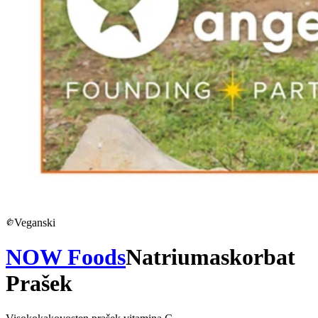
Veganski
NOW Foods
Natriumaskorbat
Prašek