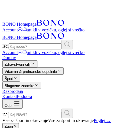
BONO Homepage
Account
artikli v vozičku, oglej si vrečko
BONO Homepage
Išči
Account
artikli v vozičku, oglej si vrečko
Domov
Zdravstveni cilji
Vitamini & prehransko dopolnilo
Šport
Blagovne znamke
Razprodaja
Kontakt
Podpora
Odpri
Išči
Vse za šport in okrevanje
Vse za šport in okrevanje
Poglej
→
Zapri