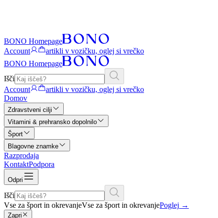
BONO Homepage
Account
artikli v vozičku, oglej si vrečko
BONO Homepage
Išči
Account
artikli v vozičku, oglej si vrečko
Domov
Zdravstveni cilji
Vitamini & prehransko dopolnilo
Šport
Blagovne znamke
Razprodaja
Kontakt
Podpora
Odpri
Išči
Vse za šport in okrevanje
Vse za šport in okrevanje
Poglej
→
Zapri