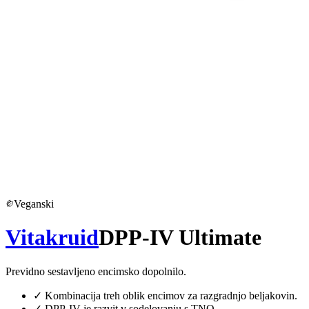
Veganski
Vitakruid
DPP-IV Ultimate
Previdno sestavljeno encimsko dopolnilo.
✓
Kombinacija treh oblik encimov za razgradnjo beljakovin.
✓
DPP-IV je razvit v sodelovanju s TNO.