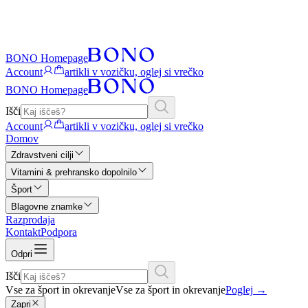
BONO Homepage
Account
artikli v vozičku, oglej si vrečko
BONO Homepage
Išči
Account
artikli v vozičku, oglej si vrečko
Domov
Zdravstveni cilji
Vitamini & prehransko dopolnilo
Šport
Blagovne znamke
Razprodaja
Kontakt
Podpora
Odpri
Išči
Vse za šport in okrevanje
Vse za šport in okrevanje
Poglej
→
Zapri