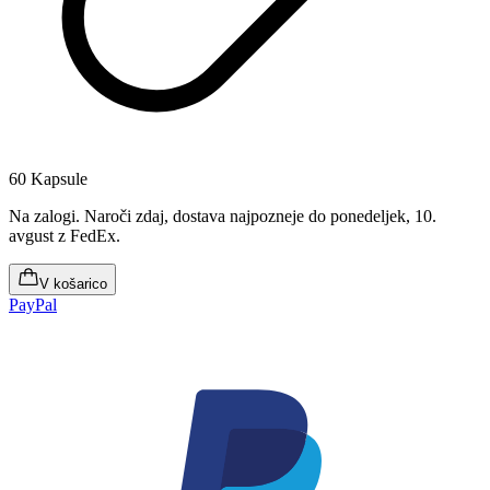
60 Kapsule
Na zalogi
.
Naroči zdaj, dostava najpozneje do ponedeljek, 10.
avgust
z FedEx.
V košarico
PayPal