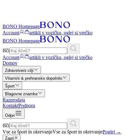
BONO Homepage
Account
artikli v vozičku, oglej si vrečko
BONO Homepage
Išči
Account
artikli v vozičku, oglej si vrečko
Domov
Zdravstveni cilji
Vitamini & prehransko dopolnilo
Šport
Blagovne znamke
Razprodaja
Kontakt
Podpora
Odpri
Išči
Vse za šport in okrevanje
Vse za šport in okrevanje
Poglej
→
Zapri