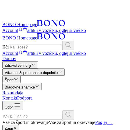
BONO Homepage
Account
artikli v vozičku, oglej si vrečko
BONO Homepage
Išči
Account
artikli v vozičku, oglej si vrečko
Domov
Zdravstveni cilji
Vitamini & prehransko dopolnilo
Šport
Blagovne znamke
Razprodaja
Kontakt
Podpora
Odpri
Išči
Vse za šport in okrevanje
Vse za šport in okrevanje
Poglej
→
Zapri