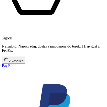
Jagoda
Na zalogi
.
Naroči zdaj, dostava najpozneje do torek, 11. avgust
z
FedEx.
V košarico
PayPal