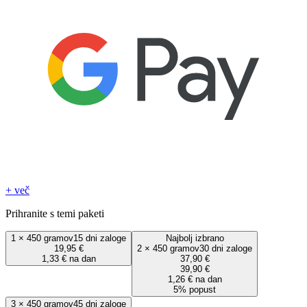
+ več
Prihranite s temi paketi
1
×
450 gramov
15 dni zaloge
Najbolj izbrano
19,95 €
2
×
450 gramov
30 dni zaloge
1,33 € na dan
37,90 €
39,90 €
1,26 € na dan
5% popust
3
×
450 gramov
45 dni zaloge