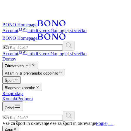
BONO Homepage
Account
artikli v vozičku, oglej si vrečko
BONO Homepage
Išči
Account
artikli v vozičku, oglej si vrečko
Domov
Zdravstveni cilji
Vitamini & prehransko dopolnilo
Šport
Blagovne znamke
Razprodaja
Kontakt
Podpora
Odpri
Išči
Vse za šport in okrevanje
Vse za šport in okrevanje
Poglej
→
Zapri