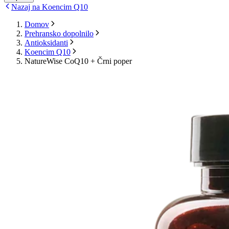
Nazaj na Koencim Q10
Domov
Prehransko dopolnilo
Antioksidanti
Koencim Q10
NatureWise CoQ10 + Črni poper