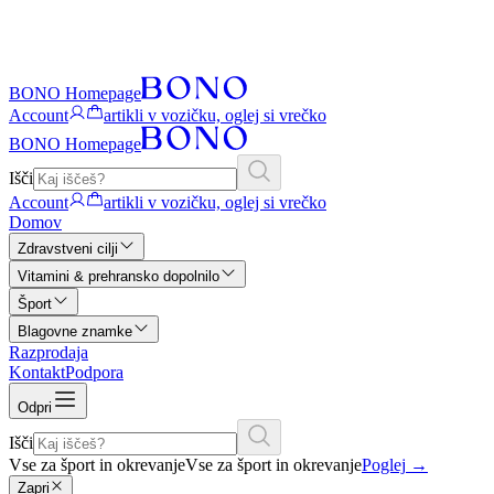
BONO Homepage
Account
artikli v vozičku, oglej si vrečko
BONO Homepage
Išči
Account
artikli v vozičku, oglej si vrečko
Domov
Zdravstveni cilji
Vitamini & prehransko dopolnilo
Šport
Blagovne znamke
Razprodaja
Kontakt
Podpora
Odpri
Išči
Vse za šport in okrevanje
Vse za šport in okrevanje
Poglej
→
Zapri