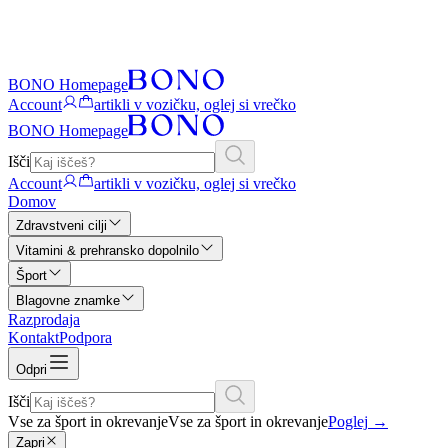
BONO Homepage
Account
artikli v vozičku, oglej si vrečko
BONO Homepage
Išči
Account
artikli v vozičku, oglej si vrečko
Domov
Zdravstveni cilji
Vitamini & prehransko dopolnilo
Šport
Blagovne znamke
Razprodaja
Kontakt
Podpora
Odpri
Išči
Vse za šport in okrevanje
Vse za šport in okrevanje
Poglej
→
Zapri