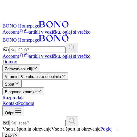
BONO Homepage
Account
artikli v vozičku, oglej si vrečko
BONO Homepage
Išči
Account
artikli v vozičku, oglej si vrečko
Domov
Zdravstveni cilji
Vitamini & prehransko dopolnilo
Šport
Blagovne znamke
Razprodaja
Kontakt
Podpora
Odpri
Išči
Vse za šport in okrevanje
Vse za šport in okrevanje
Poglej
→
Zapri