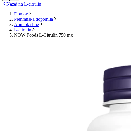
Nazaj na L-citrulin
Domov
Prehranska dopolnila
Aminokisline
L-citrulin
NOW Foods L-Citrulin 750 mg