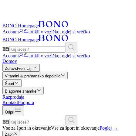
BONO Homepage
Account
artikli v vozičku, oglej si vrečko
BONO Homepage
Išči
Account
artikli v vozičku, oglej si vrečko
Domov
Zdravstveni cilji
Vitamini & prehransko dopolnilo
Šport
Blagovne znamke
Razprodaja
Kontakt
Podpora
Odpri
Išči
Vse za šport in okrevanje
Vse za šport in okrevanje
Poglej
→
Zapri