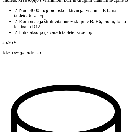
Tablete, ki se topijo s vitaminom B12 in drugimi vitamini skupine B
✓
Nudi 3000 mcg biološko aktivnega vitamina B12 na
tableto, ki se topi
✓
Kombinacija štirih vitaminov skupine B: B6, biotin, folna
kislina in B12
✓
Hitra absorpcija zaradi tablete, ki se topi
25,95 €
Izberi svojo različico