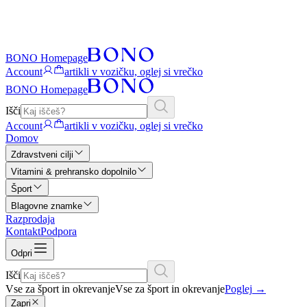
BONO Homepage
Account
artikli v vozičku, oglej si vrečko
BONO Homepage
Išči
Account
artikli v vozičku, oglej si vrečko
Domov
Zdravstveni cilji
Vitamini & prehransko dopolnilo
Šport
Blagovne znamke
Razprodaja
Kontakt
Podpora
Odpri
Išči
Vse za šport in okrevanje
Vse za šport in okrevanje
Poglej
→
Zapri