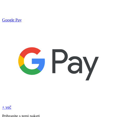
Google Pay
+ več
Prihranite s temi paketi