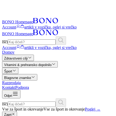
BONO Homepage
Account
artikli v vozičku, oglej si vrečko
BONO Homepage
Išči
Account
artikli v vozičku, oglej si vrečko
Domov
Zdravstveni cilji
Vitamini & prehransko dopolnilo
Šport
Blagovne znamke
Razprodaja
Kontakt
Podpora
Odpri
Išči
Vse za šport in okrevanje
Vse za šport in okrevanje
Poglej
→
Zapri