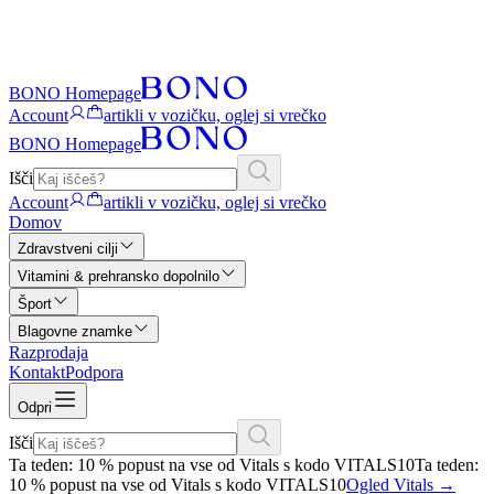
BONO Homepage
Account
artikli v vozičku, oglej si vrečko
BONO Homepage
Išči
Account
artikli v vozičku, oglej si vrečko
Domov
Zdravstveni cilji
Vitamini & prehransko dopolnilo
Šport
Blagovne znamke
Razprodaja
Kontakt
Podpora
Odpri
Išči
Ta teden: 10 % popust na vse od Vitals s kodo VITALS10
Ta teden:
10 % popust na vse od Vitals s kodo VITALS10
Ogled Vitals
→